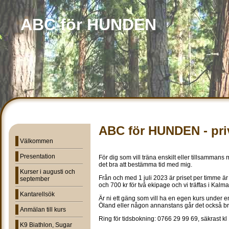
ABC för HUNDEN
ABC för HUNDEN - priv
Välkommen
Presentation
För dig som vill träna enskilt eller tillsamman
det bra att bestämma tid med mig.
Kurser i augusti och
Från och med 1 juli 2023 är priset per timme är 
september
och 700 kr för två ekipage och vi träffas i Kalma
Kantarellsök
Är ni ett gäng som vill ha en egen kurs under e
Öland eller någon annanstans går det också br
Anmälan till kurs
Ring för tidsbokning: 0766 29 99 69, säkrast kl 
K9 Biathlon, Sugar