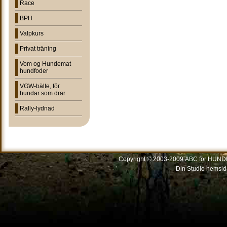
Race
BPH
Valpkurs
Privat träning
Vom og Hundemat
hundfoder
VGW-bälte, för
hundar som drar
Rally-lydnad
Copyright © 2003-2009 ABC för HUNDEN
Din Studio hemsid