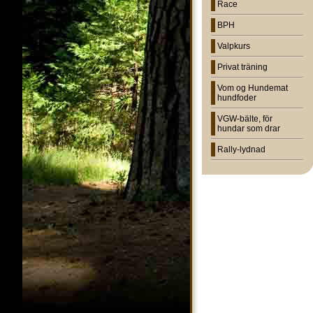
Race
BPH
Valpkurs
Privat träning
Vom og Hundemat
hundfoder
VGW-bälte, för
hundar som drar
Rally-lydnad