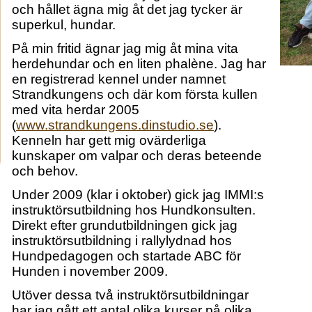
och hållet ägna mig åt det jag tycker är
superkul, hundar.
På min fritid ägnar jag mig åt mina vita
herdehundar och en liten phalène. Jag har
en registrerad kennel under namnet
Strandkungens och där kom första kullen
med vita herdar 2005
(
www.strandkungens.dinstudio.se
).
Kenneln har gett mig ovärderliga
kunskaper om valpar och deras beteende
och behov.
Under 2009 (klar i oktober) gick jag IMMI:s
instruktörsutbildning hos Hundkonsulten.
Direkt efter grundutbildningen gick jag
instruktörsutbildning i rallylydnad hos
Hundpedagogen och startade ABC för
Hunden i november 2009.
Utöver dessa två instruktörsutbildningar
har jag gått ett antal olika kurser på olika