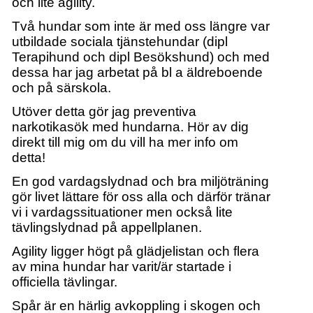
och lite agility.
Två hundar som inte är med oss längre var
utbildade sociala tjänstehundar (dipl
Terapihund och dipl Besökshund) och med
dessa har jag arbetat på bl a äldreboende
och på särskola.
Utöver detta gör jag preventiva
narkotikasök med hundarna. Hör av dig
direkt till mig om du vill ha mer info om
detta!
En god vardagslydnad och bra miljöträning
gör livet lättare för oss alla och därför tränar
vi i vardagssituationer men också lite
tävlingslydnad på appellplanen.
Agility ligger högt på glädjelistan och flera
av mina hundar har varit/är startade i
officiella tävlingar.
Spår är en härlig avkoppling i skogen och