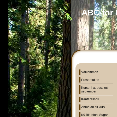
ABC för
Välkommen
Presentation
Kurser i augusti och
september
Kantarellsök
Anmälan till kurs
K9 Biathlon, Sugar