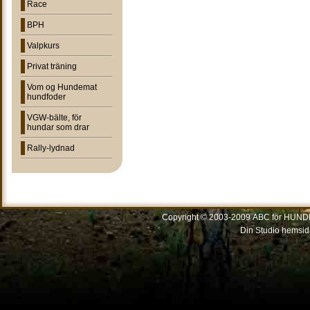
Race
BPH
Valpkurs
Privat träning
Vom og Hundemat
hundfoder
VGW-bälte, för
hundar som drar
Rally-lydnad
Copyright © 2003-2009 ABC för HUNDEN
Din Studio hemsid