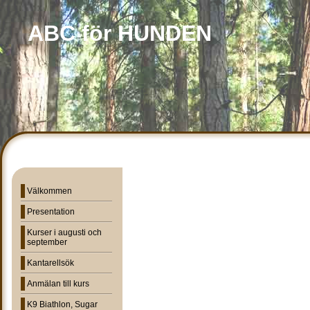
ABC för HUNDEN
Välkommen
Presentation
Kurser i augusti och
september
Kantarellsök
Anmälan till kurs
K9 Biathlon, Sugar